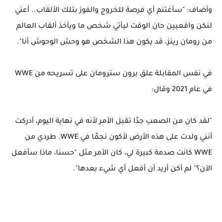
وأضاف: "سأغتنم أي فرصة للخروج والفوز بتلك الألقاب.. أعني
لنكن واقعيين حان الوقت ليأتي شخص ما ويأخذ ألقاب العالم
من رومان رينز، قد يكون هذا الشخص هو وحش الوحوش أنا".
في نفس المقابلة علق برون سترومان على تسريحه من WWE
في عام 2021 وقال:
"لقد كان من الصعب جدًا تقبل الأمر لأنه في نهاية اليوم، أدركت
أنني ولدت على هذه الأرض لأكون نجمًا في WWE. طردي من
WWE كانت صدمة كبيرة لي، كان الأمر مثل "حسنا، ماذا سأفعل
الآن؟" لم أكن أريد أن أفعل أي شيء بعدها".