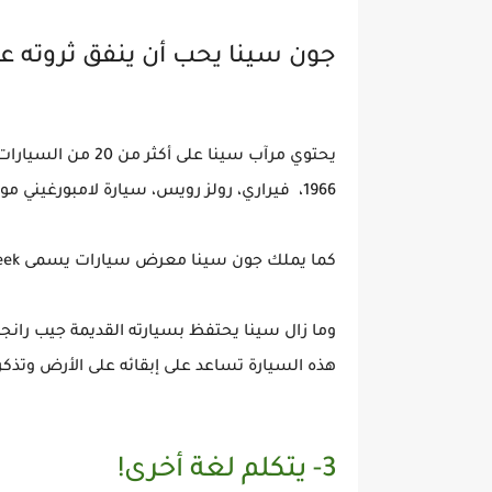
جون سينا يحب أن ينفق ثروته عل
يحتوي مرآب سينا ع
1966، فيراري، رولز رويس، سيارة لامبورغيني مورسيلاغو كوبيه 2006، مازيراتي ورينج روفر..
كما يملك جون سينا معرض سيارات يسمى John Cena: Auto Geek حيث يتحدث فيه عن مجموعة سياراته.
هذه السيارة تساعد على إبقائه على الأرض وتذكره
3- يتكلم لغة أخرى!