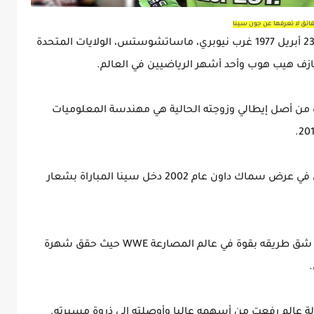
(جون فيليكس أنتوني سينا) في 23 أبريل 1977 غرب نيوبري، ماساتشوستس، الولايات المتحدة
ه من أصل إيطالي وزوجته الحالية هي مهندسة المعلوميات
كانت أول مباراة لسينا في WWE ضد كيرت انجل في عرض سماك داون عام 2002 دخل سينا المباراة بشعار
ورغم خسارته الأولى من كيرت انجل واصل سينا شق طريقه بقوة في عالم المصارعة WWE حيث حقق شهرة
نا النجم الأول في الشركة مع 16 بطولة عالم رفعت من أسهمه عاليا وأوصلته إلى ذروة مسيرته.