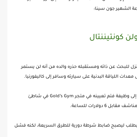
 المنزل للبحث عن ذاته ومستقبله حذره والده من أنه لن يستمر
عدات اللياقة البدنية على سيارته وسافر إلى كاليفورنيا.
وعندما انتقل لأول مرة إلى كاليفورنيا كان بحاجة إلى وظيفة فتم تعيينه في متجر Gold’s Gym في شاطئ
 دولارات للساعة.
م بطلب ليصبح ضابط شرطة دورية للطرق السريعة، لكنه فشل