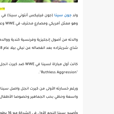
10 حقائق لا تعرفها عن جون سينا
ولد
جون سينا
وهو ممثل أمريكي ومصارع محترف في WWE وعازف هيب هوب وأحد أشهر الرياضيين في العالم.
والدته من أصول إنجليزية وفرنسية كندية ووالد
شاي شريتزاده بعد انفصاله عن نيكي بيلا عام 2018.
"Ruthless Aggression".
واسعة وحظي بحب الجماهير وخصوصا الأطفال.
وأصبح سي