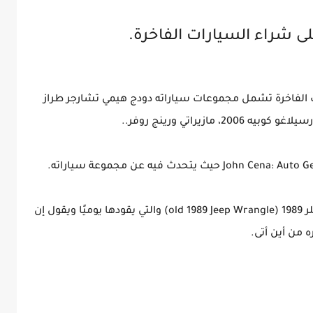
ى شراء السيارات الفاخرة.
لى أكثر من 20 من السيارات الفاخرة تشمل مجموعات سياراته دودج هيمي تشارجر طراز
وما زال سينا يحتفظ بسيارته القديمة جيب رانجلر 1989 (old 1989 Jeep Wrangle) والتي يقودها يوميًا ويقول إن
 من أين أتى.