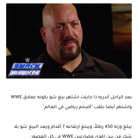
بعد الراحل أندريه ذا جاينت اشتهر بيغ شو بكونه عملاق WWE
واشتهر أيضا بلقب "أضخم رياضي في العالم".
يبلغ وزنه 450 رطلاً، ويبلغ ارتفاعه 7 أقدام ويعد البيغ شو بلا
شك من بين اقوى مصارعين WWE في كل العصور.