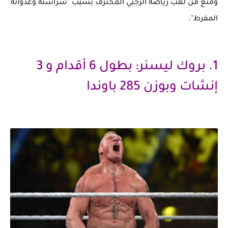
ومُنع من لعب رياضة الرجبي المحترف بسبب "شراسته وعدوانه
المفرط".
1. بروك ليسنر: بطول 6 أقدام و 3
إنشات وبوزن 285 باوندا