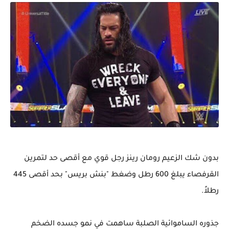
بدون شك الزعيم رومان رينز رجل قوي مع أقصى حد لتمرين
القرفصاء يبلغ 600 رطل وضغط "بنش بريس" بحد أقصى 445
رطلاً.
جذوره الساموائية الصلبة ساهمت في نمو جسده الضخم