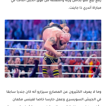
رفع بيغ شو بكامل وزنه وأسقطه من فوق الحبل الثالث في
مباراة أندري ذا جاينت.
وما لا يعرف الكثيرون عن المصارع سيزارو أنه كان جنديا سابقا
في الجيش السويسري وعمل حارسا خاصا لفينس مكمان