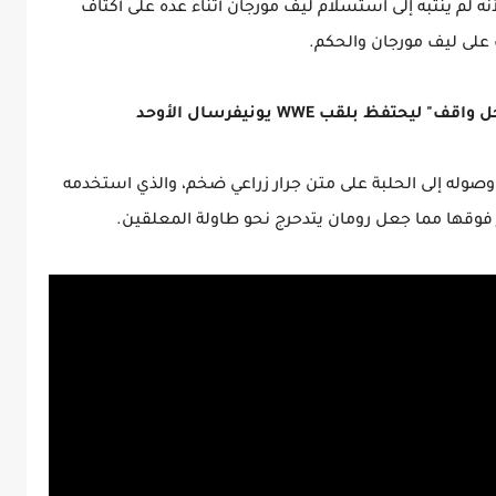
أنه لم ينتبه إلى استسلام ليف مورجان أثناء عده على أكتاف
على ليف مورجان والحكم.
تفظ بلقب WWE يونيفرسال الأوحد
د وصوله إلى الحلبة على متن جرار زراعي ضخم، والذي استخدمه
نز فوقها مما جعل رومان يتدحرج نحو طاولة المعلقين.