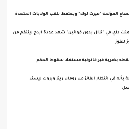
ضاع المؤلمة "هيرت لوك" ويحتفظ بلقب الولايات المتحدة
نت داي في "نزال بدون قوانين" شهد عودة ايدج لينتقم من
 للفوز
سقطه بضربة غير قانونية مستغلا سقوط الحكم
بأنه في انتظار الفائز من رومان رينز وبروك ليسنر
سل