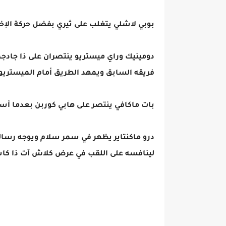
بوبي لاشلي يتغلب على ثيري بفضل حركة الإخ
دومينيك وراي ميستريو ينتصران على ذا جادجم
فريقه السابق ويمهد الطريق أمام الميستريوز
بات ماكافي ينتصر على هابي كوربن بعدما أ
درو ماكنتاير يظهر في سمر سلام ويوجه رسالة 
لينافسه على اللقب في عرض كلاش آت ذا كا