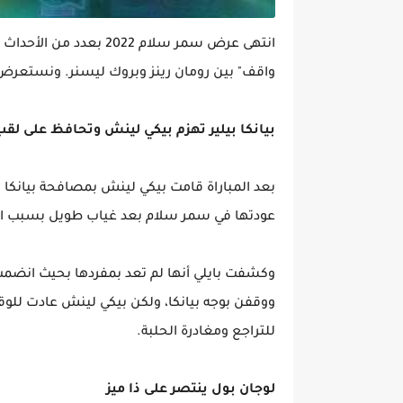
انتهى عرض سمر سلام 2022
واقف" بين رومان رينز وبروك ليسنر. ونستعرض م
بيانكا بيلير تهزم بيكي لينش وتحافظ على لقب
بعد المباراة قامت بيكي لينش بمصافحة بيانكا 
عودتها في سمر سلام بعد غياب طويل بسبب ال
وكشفت بايلي أنها لم تعد بمفردها بحيث انضمت ل
ووقفن بوجه بيانكا، ولكن بيكي لينش عادت للوق
للتراجع ومغادرة الحلبة.
لوجان بول ينتصر على ذا ميز