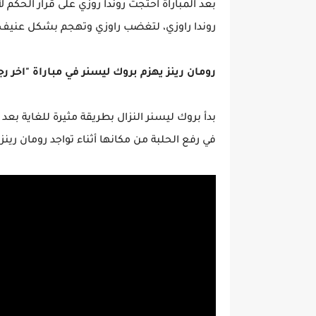
بعد المباراة احتجت روندا روزي على قرار الحكم ل
روندا راوزي، لتغضب راوزي وتهجم بشكل عنيف 
رومان رينز يهزم بروك ليسنر في مباراة "اخر رجل واقف" ليح
بدأ بروك ليسنر النزال بطريقة مثيرة للغاية بع
في رفع الحلبة من مكانها أثناء تواجد رومان ري