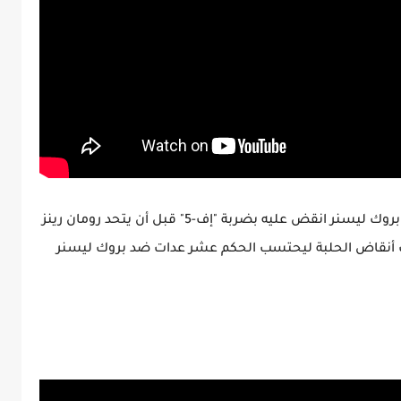
وقد حاول ثيري صرف الحقيبة أثناء المباراة لكن بروك ليسنر انقض عليه بضربة "إف-5" قبل أن يتحد رومان رينز
أنقاض الحلبة ليحتسب الحكم عشر عدات ضد بروك ليسنر