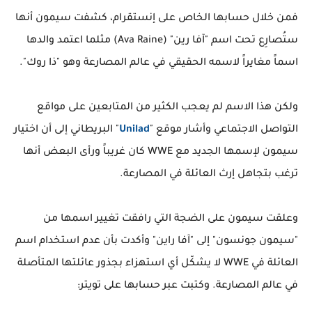
فمن خلال حسابها الخاص على إنستقرام، كشفت سيمون أنها
ستُصارِع تحت اسم "آفا رين" (Ava Raine) مثلما اعتمد والدها
اسماً مغايراً لاسمه الحقيقي في عالم المصارعة وهو "ذا روك".
ولكن هذا الاسم لم يعجب الكثير من المتابعين على مواقع
التواصل الاجتماعي وأشار موقع "
Unilad
" البريطاني إلى أن اختيار
سيمون لإسمها الجديد مع WWE كان غريباً ورأى البعض أنها
ترغب بتجاهل إرث العائلة في المصارعة.
وعلقت سيمون على الضجة التي رافقت تغيير اسمها من
"سيمون جونسون" إلى "آفا راين" وأكدت بأن عدم استخدام اسم
العائلة في WWE لا يشكّل أي استهزاء بجذور عائلتها المتأصلة
في عالم المصارعة. وكتبت عبر حسابها على تويتر: