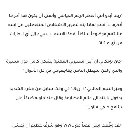
"ربما أبدو أنني أحطم الرقم القياسي وأتمنى أن يكون هذا آخر ما
أذكره، لا أفهم لماذا يتم تصوير الأشخاص المنفصلين عن اسم
عائلتهم موضوعاً ساخناً. فهذا الاسم لا يسيء إلى أي انجازات
من أي عائلة"
"كان بإمكاني أن أبني مسيرتي المهنية بشكل كامل حول مسيرة
والدي ولكن سيظل الناس يهاجمونني في كل الأحوال"
وعبّر النجم العالمي "ذا روك" في وقت سابق عن فخره الشديد
بدخول بابنته إلى عالم المصارعة وقال عند حلوله ضيفاً على
برنامج جيمي فالون:
"لقد وقّعت ابنتي عقداً مع WWE وهو شرفٌ عظيم أن تمشي