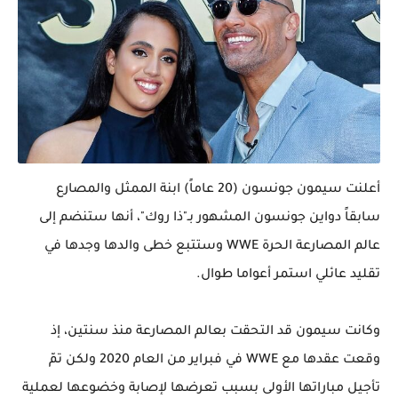
أعلنت سيمون جونسون (20 عاماً) ابنة الممثل والمصارع
سابقاً ​دواين جونسون​ المشهور بـ"ذا روك"، أنها ستنضم إلى
عالم المصارعة الحرة WWE وستتبع خطى والدها وجدها في
تقليد عائلي استمر أعواما طوال.
وكانت سيمون قد التحقت بعالم المصارعة منذ سنتين، إذ
وقعت عقدها مع WWE في فبراير من العام 2020 ولكن تمّ
تأجيل مباراتها الأولى بسبب تعرضها لإصابة وخضوعها لعملية