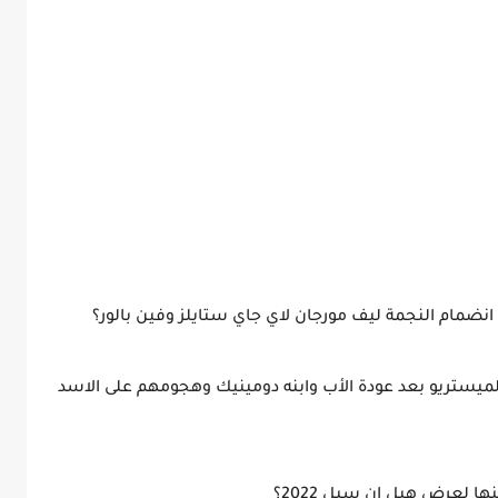
انضمام النجمة ليف مورجان لاي جاي ستايلز وفين بالور؟
لميستريو بعد عودة الأب وابنه دومينيك وهجومهم على الاسد
ا لعرض هيل ان سيل 2022؟