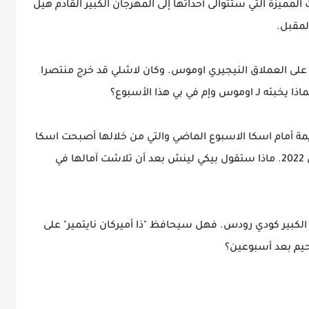
23 الليلة من الحلقات المميزة التي ستتوالى أحداثها إلى المهرجان الكبير القادم هيل
على العملاق النيجيري اوموس. وكان لاشلي قد خرج منتصرا
ا يخبئه لـ اوموس وإم في بي هذا الأسبوع؟
مة أمام اسكا الاسبوع الماضي والتي من خلالها أصبحت اسكا
منافسة بيانكا بيلير على اللقب في هيل ان سيل 2022. ماذا ستقول بيكي لينش بعد أن تلاشت آمالها في
الكبير كودي رودس. فهل سيحافظ "ذا أميركان نايتمير" على
يم بعد أسبوعين؟