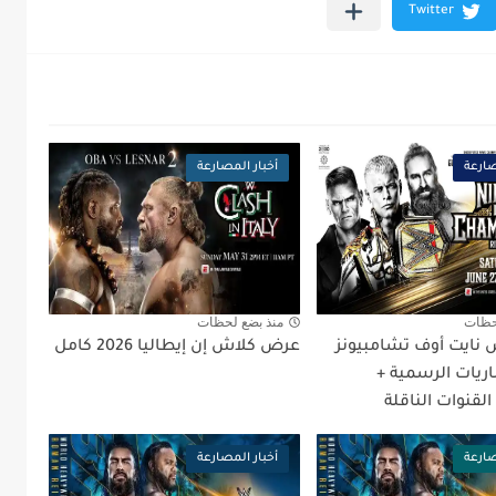
صارعة
أخبار المصارعة
حظات
منذ بضع لحظات
نايت أوف تشامبيونز
عرض كلاش إن إيطاليا 2026 كامل
المباريات الرسمية +
القنوات الناقلة
صارعة
أخبار المصارعة