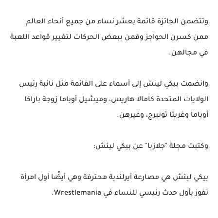
وتتضمن الجائزة قائمة بعشر نساء من جميع أنحاء العالم
ممن كسرن الحواجز وقمن ببعض الحركات لتغيير قواعد اللعبة
في مجالهن.
وانضمت بيكي لينش إلى أسماء على القائمة مثل نائبة رئيس
الولايات المتحدة كامالا هاريس، وميشيل أوباما زوجة باراكا
أوباما وغريتا ثونبرج، وغيرهن.
وكتبت مجلة "جلازيا" عن بيكي لينش:
بيكي لينش هي مصارعة أيرلندية محترفة وهي أيضًا أول امرأة
تفوز بأول حدث رئيسي للنساء في Wrestlemania.