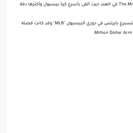
ثم سافر إلى الولايات المتحدة ولعب مع فريق بيتسبرغ بايرتس في دوري البيسبول "MLB" وقد كانت قصته