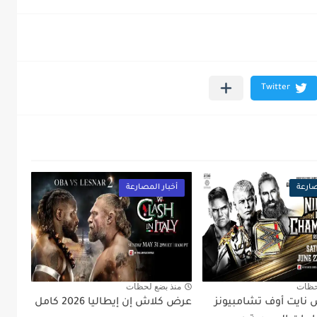
صارعة
أخبار المصارعة
حظات
منذ بضع لحظات
نايت أوف تشامبيونز
عرض كلاش إن إيطاليا 2026 كامل