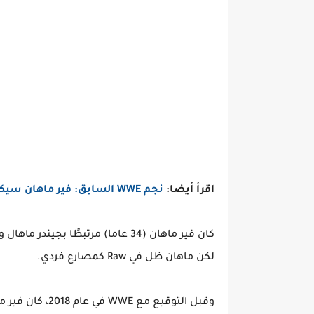
اقرأ أيضا:
نجم WWE السابق: فير ماهان سيكون بروك ليسنر القادم
كان فير ماهان (34 عاما) مرتبطًا 
لكن ماهان ظل في Raw كمصارع فردي.