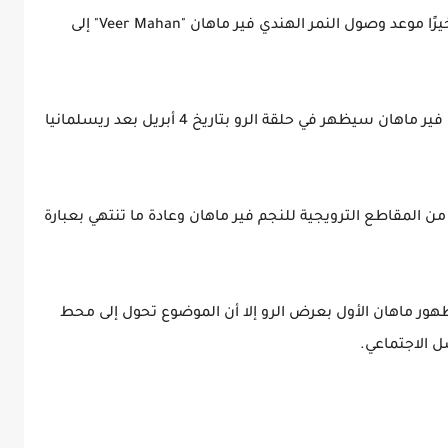
بعد أشهر من الانتظار والتكهنات أكدت WWE أخيرًا موعد وصول النمر الهندي فير ماهان "Veer Mahan" إلى
فخلال أحدث حلقة من عرض الرو أكدت WWE أن فير ماهان سيظهر في حلقة الرو بتاريخ 4 أبريل بعد ريسلمانيا
2، بدأت WWE في بث العديد من المقاطع الترويجية للنجم فير ماهان وعادة ما تنتهي بعبارة
ظهور ماهان الأول بعرض الرو إلا أن الموضوع تحول إلى محط
ل الاجتماعي.