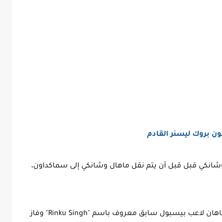
بجيندر ماهال وشانكي قبل قبل أن يتم نقل ماهال وشانكي إلى سماكداون،
وقبل التوقيع مع WWE في عام 2018، كان فير ماهان لاعب بيسبول سابق معروف باسم "Rinku Singh" وفاز