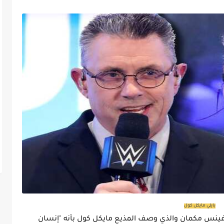
بايلي مايكل كول
قت النجمة بايلي على تصريحات رئيس WWE فينس مكمان والذي وصف المذيع مايكل كول بأنه "إنسان