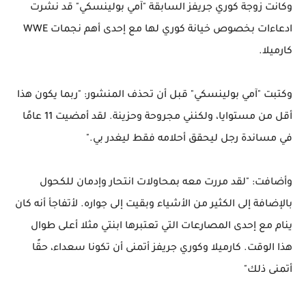
وكانت زوجة كوري جريفز السابقة "آمي بولينسكي" قد نشرت
ادعاءات بخصوص خيانة كوري لها مع إحدى أهم نجمات WWE
كارميلا.
وكتبت "آمي بولينسكي" قبل أن تحذف المنشور: "ربما يكون هذا
أقل من مستوايا، ولكنني مجروحة وحزينة. لقد أمضيت 11 عامًا
في مساندة رجل ليحقق أحلامه فقط ليغدر بي."
وأضافت: "لقد مررت معه بمحاولات انتحار وإدمان للكحول
بالإضافة إلى الكثير من الأشياء وبقيت إلى جواره. لأتفاجأ أنه كان
ينام مع إحدى المصارعات التي تعتبرها ابنتي مثلا أعلى طوال
هذا الوقت. كارميلا وكوري جريفز أتمنى أن تكونا سعداء، حقًا
أتمنى ذلك"