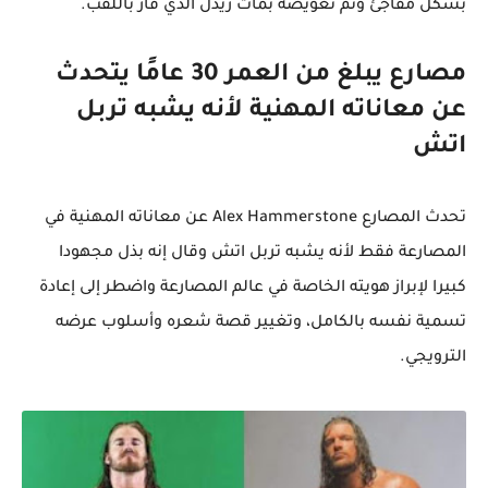
بشكل مفاجئ وتم تعويضه بمات ريدل الذي فاز باللقب.
مصارع يبلغ من العمر 30 عامًا يتحدث
عن معاناته المهنية لأنه يشبه تربل
اتش
تحدث المصارع Alex Hammerstone عن معاناته المهنية في
المصارعة فقط لأنه يشبه تربل اتش وقال إنه بذل مجهودا
كبيرا لإبراز هويته الخاصة في عالم المصارعة واضطر إلى إعادة
تسمية نفسه بالكامل، وتغيير قصة شعره وأسلوب عرضه
الترويجي.