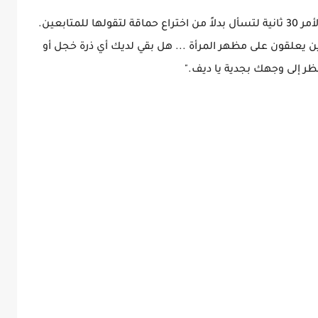
وأضافت الملكة: "لديك رقم هاتفي سيستغرق الأمر 30 ثانية لتسأل بدلاً من اختراع حماقة لتقولها للمتابعين.
يعلقون على مظهر المرأة ... هل بقي لديك أي ذرة خجل أو
نظر إلى وجهك بجدية يا ديف."