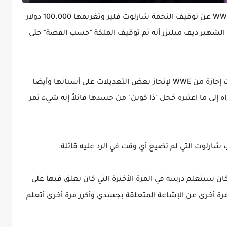
كما تابعنا قبل أسبوعين في عرض الرو أعلنت WWE عن توقيف النجمة شارلوت فلير وتغريمها 100.000 دولار
الشهير ديف ميلتزر أنه تم توقيف الملكة "حسب القصة" حتى
وقال الصحفي ديف ميلتزر إن شارلوت فلير أخذت إجازة من WWE لإنجاز بعض التعديلات على أسنانها وأيضا
لى ما اعتبره خجل "ذا كوين" من جسدها قائلاً إنه شيء تمر
شارلوت التي لم تضيع أي وقت في الرد عليه قائلة:
ان سيتعلم درسه في المرة الأخيرة التي كان يعلق فيها على
 مرة أخرى عن الإشاعة المتعلقة بجسدي وأكرر مرة أخرى أتعلم