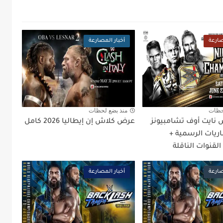
صارعة
أخبار المصارعة
حظات
منذ بضع لحظات
نايت أوف تشامبيونز
عرض كلاش إن إيطاليا 2026 كامل
المباريات الرسمية +
القنوات الناقلة
صارعة
أخبار المصارعة