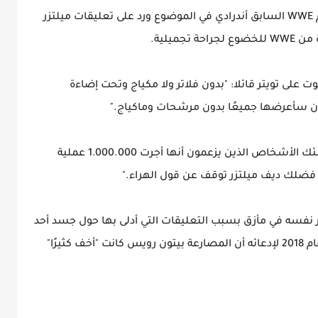
في غضون ذلك تدخل خطيب شارلوت فلير ونجم WWE السابق أندرادي في الموضوع ورد على تعليقات ميلتزر
ميلية.
 على تويتر قائلا: "بدون فلاتر ولا مكياج وتحت إضاءة
آن سأعرضها جميعًا بدون مرشحات وماكياج."
وأضاف أندرادي: "خطيبتي شارلوت فلير ولكل أولئك الأشخاص الذين يزعمون أنها أجرت 1.000.000 عملية
 فضلك ديف ميلتزر توقف عن قول الهراء."
زر نفسه في مأزق بسبب التعليقات التي أدلى بها حول جسد أحد
نجوم WWE، حيث تم انتقاد الصحفي سابقا في عام 2018 لإدعائه أن المصارعة بيتون رويس كانت "أخف كثيرًا"