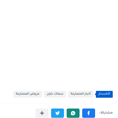
الأقسام
أخبار المصارعة
سماك داون
عروض المصارعة