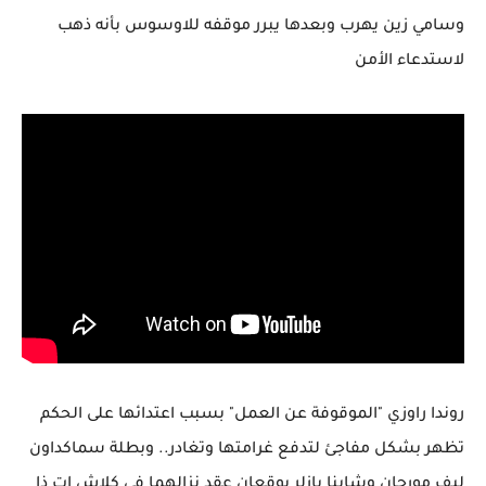
وسامي زين يهرب وبعدها يبرر موقفه للاوسوس بأنه ذهب
لاستدعاء الأمن
روندا راوزي "الموقوفة عن العمل" بسبب اعتدائها على الحكم
تظهر بشكل مفاجئ لتدفع غرامتها وتغادر.. وبطلة سماكداون
ليف مورجان وشاينا بازلر يوقعان عقد نزالهما في كلاش ات ذا