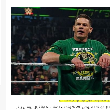
 ومصارع محترف) في عرض موني ان ذا بانك 2021
سجل نجم المصارعة الشهير جون سينا (44 عاما) عودته لعروض WWE وتحديدا عقب نهاية نزال رومان رينز