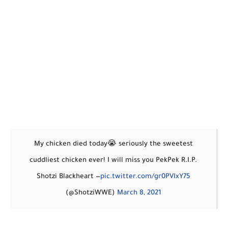
My chicken died today😭 seriously the sweetest
cuddliest chicken ever! I will miss you PekPek R.I.P.
— Shotzi Blackheart
pic.twitter.com/gr0PVIxY75
(@ShotziWWE)
March 8, 2021