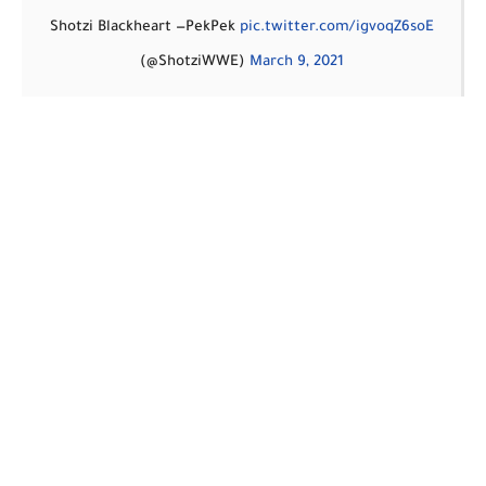
— Shotzi Blackheart
PekPek
pic.twitter.com/igvoqZ6soE
(@ShotziWWE)
March 9, 2021