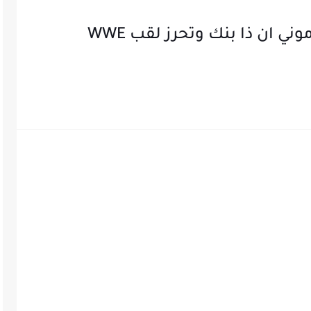
تيفاني ستراتون تصرف حقيبة موني ان ذا بنك وتحرز لقب WWE