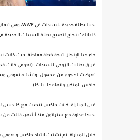
لدينا بطلة جديد
ذا بانك" بنجاح لتصبح بطلة السيدات الجديدة في WWE خلال حلقة 3 يناير 2025 من عرض سماكدا
جاء هذا الإنجاز نتيجة خطة مفاجئة، حيث كانت 
فريق بطلات الزوجي للسيدات. (نعومي كانت قد 
تعرضت لهجوم من مجهول. وتشتبه نعومي وبيانكا 
جاكس المتكرر واتهامها بيانكا).
قبل المباراة، كانت جاكس تتحدث مع كانديس لير
لديها عداوة مع ستراتون منذ أشهر، قللت من 
خلال المباراة، تم تشتيت انتباه جاكس ونعومي بتد