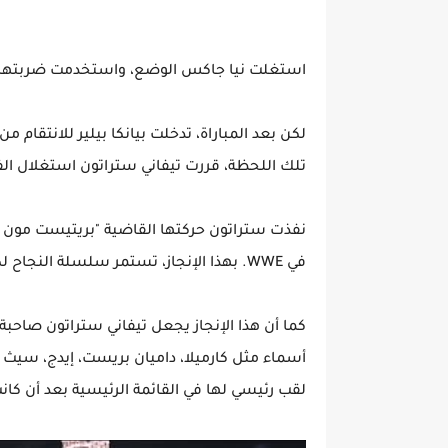
استغلت نيا جاكس الوضع، واستخدمت ضربتها الق
تلك اللحظة، قررت تيفاني ستراتون استغلال ا
نفذت ستراتون حركتها القاضية "بريتيست مون 
في WWE. بهذا الإنجاز، تستمر سلسلة النجاح لكل امرأة صرفت حقيبة "ماني إن ذا بانك" وفازت بلقب.
كما أن هذا الإنجاز يجعل تيفاني ستراتون صاحبة
أسماء مثل كارميلا، داميان بريست، إيدج، سيث ر
لقب رئيسي لها في القائمة الرئيسية بعد أن كانت بطلة NXT للسيد