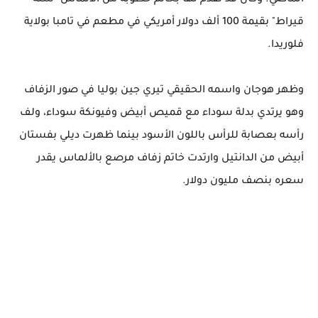
الماضي. وكان قد تقدم لها بخاتم خطوبة من الألماس "ستة
قيراط" بقيمة 100 ألف دولار أمريكي في مطعم في تامبا بولاية
فلوريدا.
وظهر هوجان واسمه الحقيقي تيري جين بوليا في صور الزفاف
وهو يرتدي بدلة سوداء مع قميص أبيض وفيونكة سوداء، ولف
رأسه بعصابة للرأس باللون الأسود بينما ظهرت ديلي بفستان
أبيض من الدانتيل وارتدت خاتم زفاف مرصع بالألماس يقدر
سعره بنصف مليون دولار.