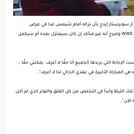
الأسطورة ذا رايتد أر سوبرستار إيدج بأن نزاله أمام شيمس غدا في عرض
سماكداون سيكون الأخير في عقده الحالي مع الـ WWE وصرح أﻧﻪ ﻏﻴﺮ ﻣﺘﺄﻛﺪ إن ﻛﺎن ﺳﻴﻌﺘﺰل ﺑﻌﺪه أم سيكمل
الإجابة التي يريدها الجميع أنا حقًا لا أعرف. يمكنني حقًا –
ك الليلة وأبدأ في التخلص من كل القلق والتوتر الذي لم أكن
 الآن".