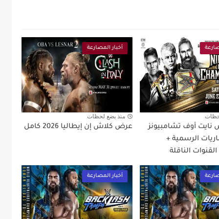
صارعة
أخبار المصارعة
حظات
منذ بضع لحظات
نايت أوف تشامبيونز
عرض كلاش إن إيطاليا 2026 كامل
المباريات الرسمية +
القنوات الناقلة
صارعة
أخبار المصارعة