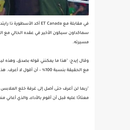
في مقابلة مع ET Canada أكد 
ﻣﺴﻴﺮﺗﻪ.
وقال إيدج: "هذا ما يمكنني قوله بصدق، وهذه ليست 
مع الحقيقة بنسبة 100٪ – أن أقول لا أعرف. هذه هي المباراة الأخيرة في عقدي الحالي لذا لا أعرف".
"ربما لن أعرف حتى أصل إلى غرفة خلع الملابس تل
معتادًا عليه قبل أن أقوم بالأداء، والذي أعاني منه