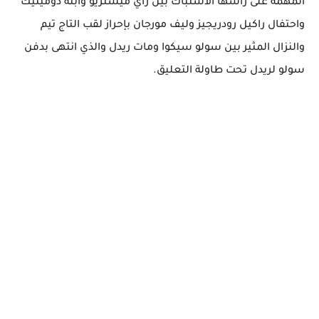
المهمة على رأسها الاشتباك بين راي ميستريو وابنه دومينيك
واحتفال راكيل رودريجيز وليف مورجان بإحراز لقب التاج تيم
والنزال المثير بين سولو سيكوا ومات ريدل والذي انتهى بدفن
سولو لريدل تحت طاولة التعليق.