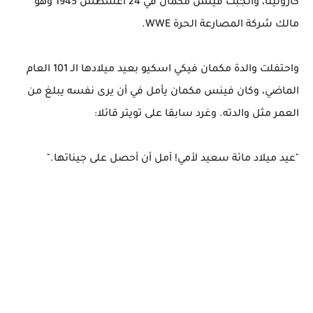
كارولينا، وأنجبت فينس مكمان في 24 أغسطس 1945 وهو
مالك شركة المصارعة الحرة WWE.
واحتفلت والدة مكمان فيكي اسكيو بعيد ميلادها الـ 101 العام
الماضي، وكان فينس مكمان يأمل في أن يرى نفسه يبلغ من
العمر مثل والدته. وغرد سابقا على تويتر قائلا:
"عيد ميلاد مائة سعيد لأمي! آمل أن أحصل على جيناتها."