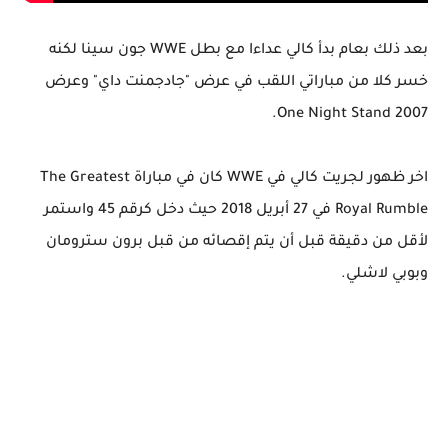
بعد ذلك بعام بدأ كالي عداءا مع بطل WWE جون سينا لكنه
خسر كلا من مباراتي اللقب في عرض "جادجمنت داي" وعرض
One Night Stand 2007.
اخر ظهور لجريت كالي في WWE كان في مباراة The Greatest
Royal Rumble في 27 أبريل 2018 حيث دخل كرقم 45 واستمر
لأقل من دقيقة قبل أن يتم إقصائه من قبل برون سترومان
وبوبي لاشلي.