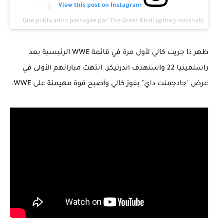
View this post on Instagram
Une publication partagée par The Great Khali (@thegreatkhali)
ظهر ذا جريت كالي لأول مرة في قائمة WWE الرئيسية بعد
راسلمينيا 22 واستهدف اندرتيكر. انتهت مباراتهم الأولى في
عرض "جادجمنت داي" بفوز كالي وأصبح قوة مهيمنة على WWE.