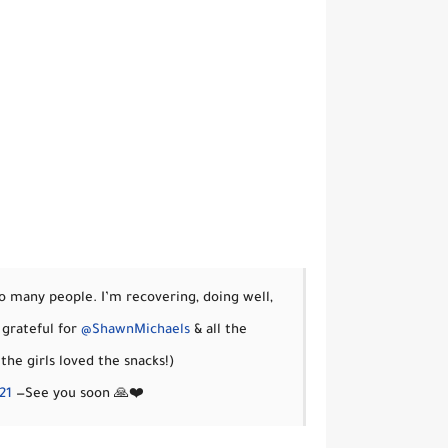
 many people. I’m recovering, doing well,
y grateful for
@ShawnMichaels
& all the
the girls loved the snacks!)
21
— Triple H (@TripleH)
See you soon 🙏❤️