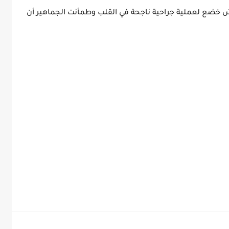
 تربل إتش خضع لعملية جراحية ناجحة في القلب وطمأنت الجماهير أن