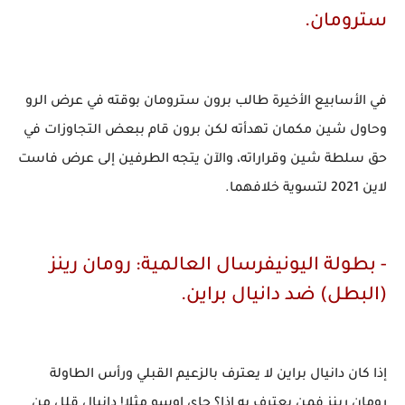
سترومان.
في الأسابيع الأخيرة طالب برون سترومان بوقته في عرض الرو
وحاول شين مكمان تهدأته لكن برون قام ببعض التجاوزات في
حق سلطة شين وقراراته، واﻵن يتجه الطرفين إلى عرض فاست
لاين 2021 لتسوية خلافهما.
- بطولة اليونيفرسال العالمية: رومان رينز
(البطل) ضد دانيال براين.
إذا كان دانيال براين لا يعترف بالزعيم القبلي ورأس الطاولة
رومان رينز فمن يعترف به إذا؟ جاي اوسو مثلا! دانيال قلل من