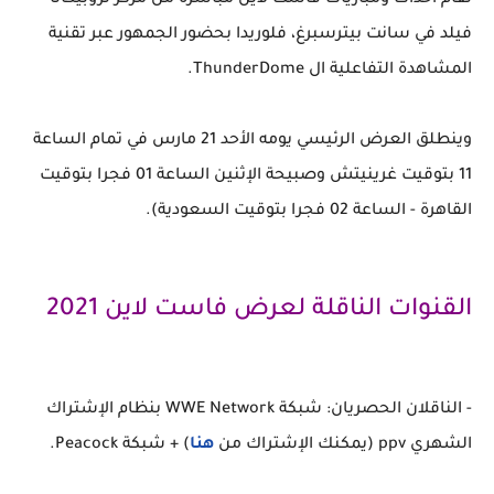
تقام أحداث ومباريات فاست لاين مباشرة من مركز تروبيكانا
فيلد في سانت بيترسبرغ، فلوريدا بحضور الجمهور عبر تقنية
المشاهدة التفاعلية ال ThunderDome.
وينطلق العرض الرئيسي يومه الأحد 21 مارس في تمام الساعة
11 بتوقيت غرينيتش وصبيحة الإثنين الساعة 01 فجرا بتوقيت
القاهرة - الساعة 02 فجرا بتوقيت السعودية).
القنوات الناقلة لعرض فاست لاين 2021
- الناقلان الحصريان: شبكة WWE Network بنظام الإشتراك
الشهري ppv (يمكنك الإشتراك من
هنا
) + شبكة Peacock.