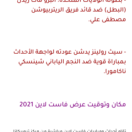
- بطولة الولايات المتحدة: البرو مات ريدل
(البطل) ضد قائد فريق الريتربيوشن
مصطفى علي.
- سيث رولينز يدشن عودته لواجهة الأحداث
بمباراة قوية ضد النجم الياباني شينسكي
ناكامورا.
مكان وتوقيت عرض فاست لاين 2021