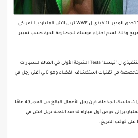
خلال ظهوره في برنامج "The Good Time Show" تحدى المدير التنفيذي ل WWE تربل اتش الملياردير الأمريكي
مريخ وذلك لعدم احترام موسك للمصارعة الحرة حسب تعبير
ولمن لا يعرف من هو Elon Musk فهو الرئيس التنفيذي ل "تيسلا" Tesla الشركة الأولى في العالم للسيارات
ئية وشركة "سبيس إكس" (SpaceX) المتخصصة في تقنيات استكشاف الفضاء وهو ثاني أغنى رجل في
وقال تربل إتش مازحا إنه على الرغم من كل إنجازات ماسك المذهلة، فإن رجل الأعمال البالغ من العمر 49 عامًا
لياردير إلى خوض أول مباراة له ضد اللعبة تربل اتش في
على كوكب المريخ.