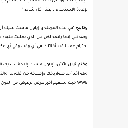
كيف يحدث ثورة في صناعة السيارات وتعلم كيف ي
لإعادة الاستخدام.. يعني كل شيء."
وتابع
: "في هذه المرحلة يا إيلون ماسك عليك أ
وصدقني إنها رائعة لكن من الذي تغلبت عليه؟ من
احترام عملنا فسأقاتلك في أي وقت وفي أي مكا
وختم تربل اتش
: "إيلون ماسك إذا كانت لديك ا
وهو أخذ أحد صواريخك وإطلاقه من فلوريدا والذه
WWE حيث سنقيم أكبر عرض ترفيهي في الكون على الإطلاق راسلمينيا على كوكب المريخ."